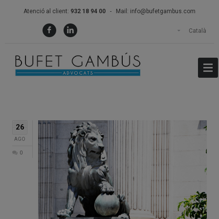
Atenció al client:
932 18 94 00
- Mail:
info@bufetgambus.com
Català
26
AGO
0