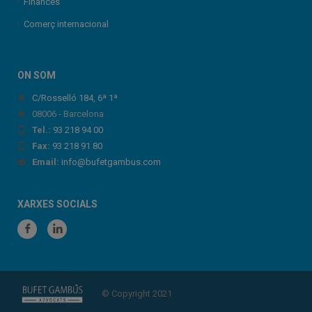
Finances
Comerç internacional
ON SOM
C/Rosselló 184, 6ª 1ª
08006 - Barcelona
Tel.:
93 218 94 00
Fax:
93 218 91 80
Email:
info@bufetgambus.com
XARXES SOCIALS
© Copyright 2021