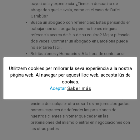
trayectoria y experiencia. ¿Tiene un despacho de
abogados que le avala, como en el caso de Bufet
Gambús?
Busca un abogado con referencias: Estas pensando en
trabajar con un abogado pero no tienes ninguna
referencia acerca de él o de su equipo? Mejor piénsalo
dos veces: Contratar un abogado en Barcelona puede
no ser tarea fácil.
Retribuciones y Honorarios: A la hora de contratar un
abogado o un despacho de abogados en Barcelona es
importante buscar un profesional honrado. Es
Utilitzem cookies per millorar la seva experiència a la nostra
importante que tenga unas tarifas claras así como pedir
pàgina web. Al navegar per aquest lloc web, accepta lús de
un presupuesto cerrado por los servicios que estás
cookies.
contratando.
Aceptar
Saber más
Defensa de tus intereses: El mejor abogado que puedas
tener es el que defiende los intereses de su cliente por
encima de cualquier otra cosa. Los mejores abogados
somos capaces de defender las posiciones de
nuestros clientes sin tener que ceder en las
pretensiones del mismo o entrar en negociaciones con
las otras partes.