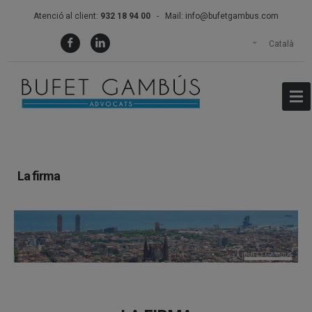
Atenció al client:
932 18 94 00
- Mail:
info@bufetgambus.com
Català
La firma