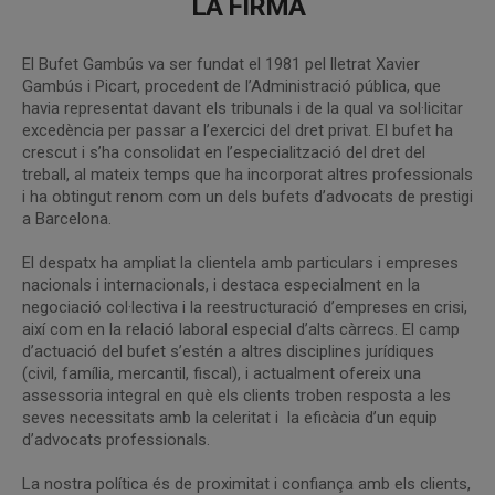
LA FIRMA
El Bufet Gambús va ser fundat el 1981 pel lletrat Xavier
Gambús i Picart, procedent de l’Administració pública, que
havia representat davant els tribunals i de la qual va sol·licitar
excedència per passar a l’exercici del dret privat. El bufet ha
crescut i s’ha consolidat en l’especialització del dret del
treball, al mateix temps que ha incorporat altres professionals
i ha obtingut renom com un dels bufets d’advocats de prestigi
a Barcelona.
El despatx ha ampliat la clientela amb particulars i empreses
nacionals i internacionals, i destaca especialment en la
negociació col·lectiva i la reestructuració d’empreses en crisi,
així com en la relació laboral especial d’alts càrrecs. El camp
d’actuació del bufet s’estén a altres disciplines jurídiques
(civil, família, mercantil, fiscal), i actualment ofereix una
assessoria integral en què els clients troben resposta a les
seves necessitats amb la celeritat i la eficàcia d’un equip
d’advocats professionals.
La nostra política és de proximitat i confiança amb els clients,