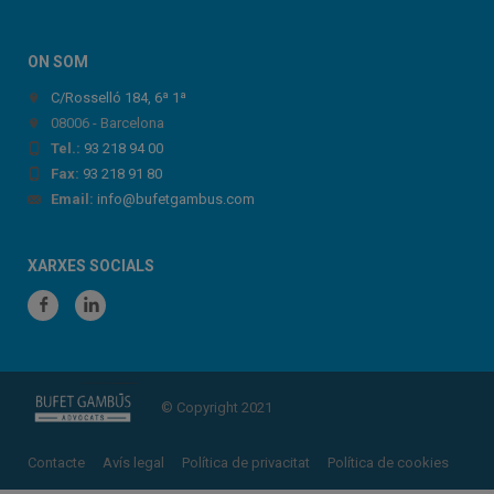
ON SOM
C/Rosselló 184, 6ª 1ª
08006 - Barcelona
Tel.:
93 218 94 00
Fax:
93 218 91 80
Email:
info@bufetgambus.com
XARXES SOCIALS
© Copyright 2021
Contacte
Avís legal
Política de privacitat
Política de cookies