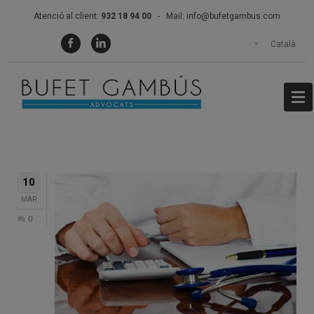
Atenció al client:
932 18 94 00
- Mail:
info@bufetgambus.com
Català
10
MAR
0