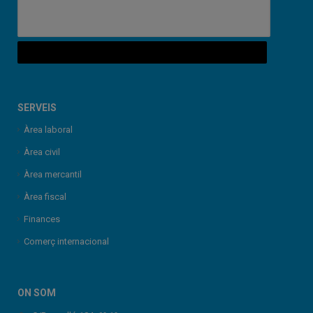
SERVEIS
Àrea laboral
Àrea civil
Àrea mercantil
Àrea fiscal
Finances
Comerç internacional
ON SOM