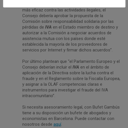
También recomiendan que “como medio disuasorio
más eficaz contra las actividades ilegales, el
Consejo debería aprobar la propuesta de la
Comisión sobre responsabilidad solidaria por las
pérdidas de
IVA
en el Estado miembro de destino y
autorizar a la Comisión a negociar acuerdos de
asistencia mutua con los países donde esté
establecida la mayoría de los proveedores de
servicios por Internet y firmar dichos acuerdos”.
Por último plantean que “el Parlamento Europeo y el
Consejo deberían incluir el
IVA
en el ámbito de
aplicación de la Directiva sobre la lucha contra el
fraude y en el Reglamento sobre la Fiscalía Europea,
y asignar a la OLAF competencias claras e
instrumentos para investigar el fraude del IVA
intracomunitario”.
Si necesita asesoramiento legal, con Bufet Gambús
tiene a su disposición un bufete de abogados y
economistas en Barcelona. Puede contactar con
nosotros desde
aquí
.