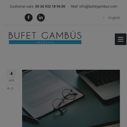
Customer care:
00 34 932 18 94 00
- Mail:
info@bufetgambus.com
English
4
APR
0