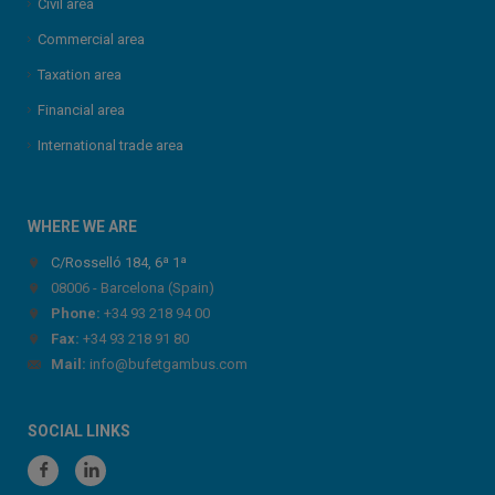
Civil area
Commercial area
Taxation area
Financial area
International trade area
WHERE WE ARE
C/Rosselló 184, 6ª 1ª
08006 - Barcelona (Spain)
Phone:
+34 93 218 94 00
Fax:
+34 93 218 91 80
Mail:
info@bufetgambus.com
SOCIAL LINKS